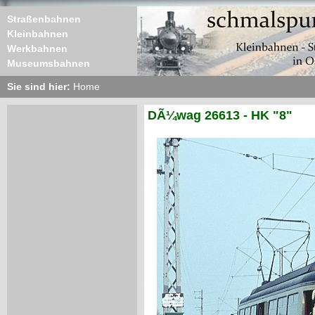
Straßenbahnen
Kleinbahnen
Werkbahnen
Museumsbahnen
Sie sind hier:
Home
DÃ¼wag 26613 - HK "8"