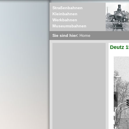
Straßenbahnen
Kleinbahnen
Werkbahnen
Museumsbahnen
Sie sind hier:
Home
Deutz 1