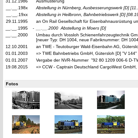
31.12.1986
Ausmusterung
__.__.198x
Abstellung in Nürnberg, Ausbesserungswerk
[D]
[11
__.__.19xx
Abstellung in Heilbronn, Bahnbetriebswerk
[D]
[08.1
29.11.1995
an On Rail Gesellschaft für Eisenbahnausrüstung u
__.__.1995
-
__.__.2000
Abstellung in Moers
[D]
__.__.2000
Umbau durch Vossloh Schienenfahrzeugtechnik Gmb
[neuer Typ: DH 1004, neue Fabriknummer: DH 1004
12.10.2001
an TWE - Teutoburger Wald-Eisenbahn AG, Güterslo
01.01.2003
=> TWE Bahnbetriebs GmbH, Gütersloh [D] "V 144"
01.01.2007
Vergabe der NVR-Nummer "92 80 1209 006-6 D-
19.08.2015
=> CCW - Captrain Deutschland CargoWest GmbH, G
Fotos