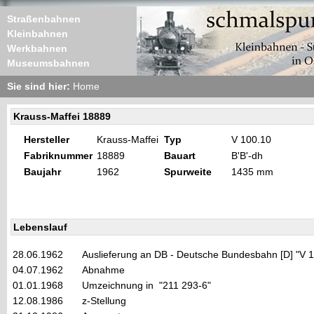
Straßenbahnen
Kleinbahnen
Werkbahnen
Museumsbahnen
Sie sind hier:
Home
Krauss-Maffei 18889
Hersteller
Krauss-Maffei
Typ
V 100.10
Fabriknummer
18889
Bauart
B'B'-dh
Baujahr
1962
Spurweite
1435 mm
Lebenslauf
28.06.1962
Auslieferung an DB - Deutsche Bundesbahn [D] "V 
04.07.1962
Abnahme
01.01.1968
Umzeichnung in "211 293-6"
12.08.1986
z-Stellung