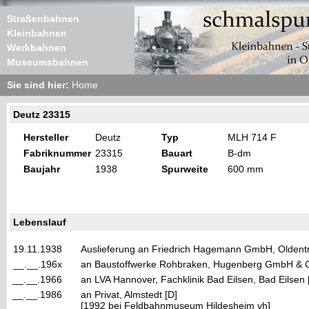
Straßenbahnen
Kleinbahnen
Werkbahnen
Museumsbahnen
Sie sind hier:
Home
Deutz 23315
Hersteller
Deutz
Typ
MLH 714 F
Fabriknummer
23315
Bauart
B-dm
Baujahr
1938
Spurweite
600 mm
Lebenslauf
19.11.1938
Auslieferung an Friedrich Hagemann GmbH, Oldent
__.__.196x
an Baustoffwerke Rohbraken, Hugenberg GmbH & Co
__.__.1966
an LVA Hannover, Fachklinik Bad Eilsen, Bad Eilsen
__.__.1986
an Privat, Almstedt [D]
[1992 bei Feldbahnmuseum Hildesheim vh]