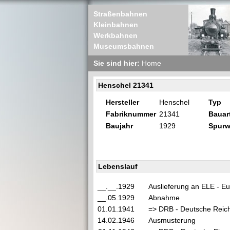
Straßenbahnen
Kleinbahnen
Werkbahnen
Museumsbahnen
Sie sind hier:
Home
Henschel 21341
Hersteller
Henschel
Typ
Fabriknummer
21341
Bauar
Baujahr
1929
Spurw
Lebenslauf
__.__.1929
Auslieferung an ELE - E
__.05.1929
Abnahme
01.01.1941
=> DRB - Deutsche Reichs
14.02.1946
Ausmusterung