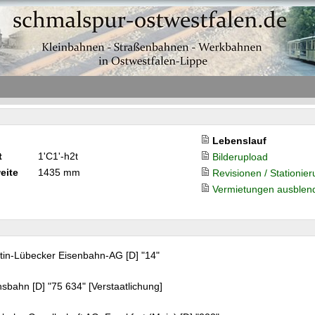
Lebenslauf
t
1'C1'-h2t
Bilderupload
eite
1435 mm
Revisionen / Stationie
Vermietungen ausblen
utin-Lübecker Eisenbahn-AG [D] "14"
bahn [D] "75 634" [Verstaatlichung]