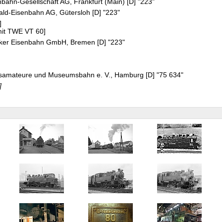
bahn-Gesellschaft AG, Frankfurt (Main) [D] "223"
ld-Eisenbahn AG, Gütersloh [D] "223"
D]
it TWE VT 60]
ker Eisenbahn GmbH, Bremen [D] "223"
rsamateure und Museumsbahn e. V., Hamburg [D] "75 634"
]