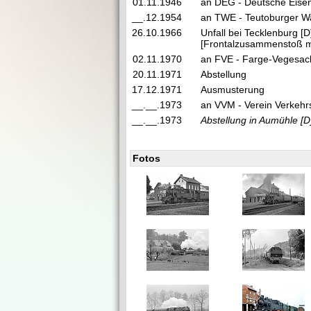
01.11.1946
an DEG - Deutsche Eisen
__.12.1954
an TWE - Teutoburger Wa
26.10.1966
Unfall bei Tecklenburg [
[Frontalzusammenstoß m
02.11.1970
an FVE - Farge-Vegesac
20.11.1971
Abstellung
17.12.1971
Ausmusterung
__.__.1973
an VVM - Verein Verkeh
__.__.1973
Abstellung in Aumühle
[D
Fotos