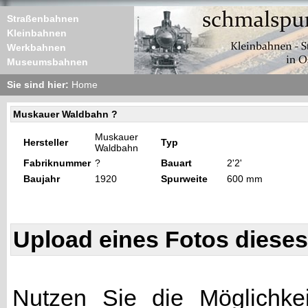
Straßenbahnen
Kleinbahnen
Werkbahnen
Museumsbahnen
Sie sind hier:
Home
Muskauer Waldbahn ?
Muskauer
Hersteller
Typ
Waldbahn
Fabriknummer
?
Bauart
2'2'
Baujahr
1920
Spurweite
600 mm
Upload eines Fotos diese
Nutzen Sie die Möglichkei