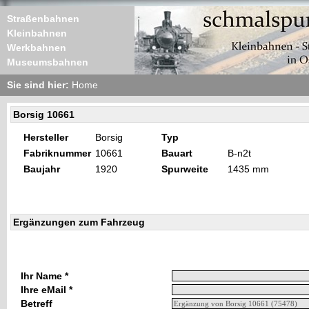
Straßenbahnen
Kleinbahnen
Werkbahnen
Museumsbahnen
Sie sind hier:
Home
Borsig 10661
Hersteller
Borsig
Typ
Fabriknummer
10661
Bauart
B-n2t
Baujahr
1920
Spurweite
1435 mm
Ergänzungen zum Fahrzeug
Ihr Name *
Ihre eMail *
Betreff