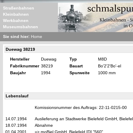
Straßenbahnen
Kleinbahnen
Werkbahnen
Museumsbahnen
Sie sind hier:
Home
Duewag 38219
Hersteller
Duewag
Typ
M8D
Fabriknummer
38219
Bauart
Bo'2'2'Bo'-el
Baujahr
1994
Spurweite
1000 mm
Lebenslauf
Komissionsnummer des Auftrags: 22-11-0215-00
14.07.1994
Auslieferung an Stadtwerke Bielefeld GmbH, Bielefe
18.07.1994
Abnahme
01.04.2001
=> moBiel GmbH, Bielefeld [D] "560"