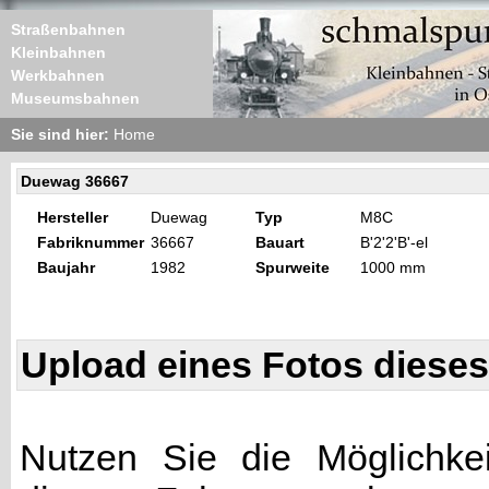
Straßenbahnen
Kleinbahnen
Werkbahnen
Museumsbahnen
Sie sind hier:
Home
Duewag 36667
Hersteller
Duewag
Typ
M8C
Fabriknummer
36667
Bauart
B'2'2'B'-el
Baujahr
1982
Spurweite
1000 mm
Upload eines Fotos diese
Nutzen Sie die Möglichkei