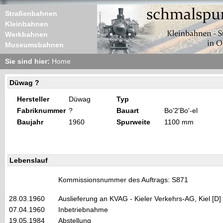
Straßenbahnen
Kleinbahnen
Werkbahnen
Museumsbahnen
Sie sind hier:
Home
Düwag ?
Hersteller
Düwag
Typ
Fabriknummer
?
Bauart
Bo'2'Bo'-el
Baujahr
1960
Spurweite
1100 mm
Lebenslauf
Kommissionsnummer des Auftrags: S871
28.03.1960
Auslieferung an KVAG - Kieler Verkehrs-AG, Kiel [D]
07.04.1960
Inbetriebnahme
19.05.1984
Abstellung