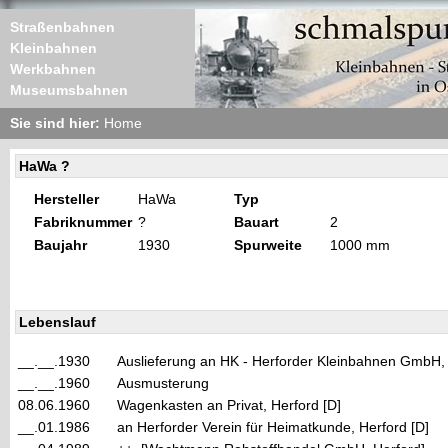
Straßenbahnen
Kleinbahnen
Werkbahnen
Museumsbahnen
Sie sind hier:
Home
HaWa ?
Hersteller
HaWa
Typ
Fabriknummer
?
Bauart
2
Baujahr
1930
Spurweite
1000 mm
Lebenslauf
__.__.1930
Auslieferung an HK - Herforder Kleinbahnen GmbH, H
__.__.1960
Ausmusterung
08.06.1960
Wagenkasten an Privat, Herford [D]
__.01.1986
an Herforder Verein für Heimatkunde, Herford [D]