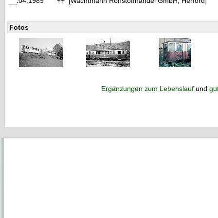
__.04.1989
++ [Wachtmann Rohstoffhandel GmbH, Herford]
Fotos
Ergänzungen zum Lebenslauf
und
gu