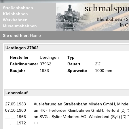
Straßenbahnen
Kleinbahnen
Werkbahnen
Museumsbahnen
Sie sind hier:
Home
Uerdingen 37962
Hersteller
Uerdingen
Typ
Fabriknummer
37962
Bauart
2'2'
Baujahr
1933
Spurweite
1000 mm
Lebenslauf
27.05.1933
Auslieferung an Straßenbahn Minden GmbH, Minden
07.10.1960
an HK - Herforder Kleinbahnen GmbH, Herford [D] 
__.__.1966
an SVG - Sylter Verkehrs-AG, Westerland (Sylt) [D] 
__.__.1972
++