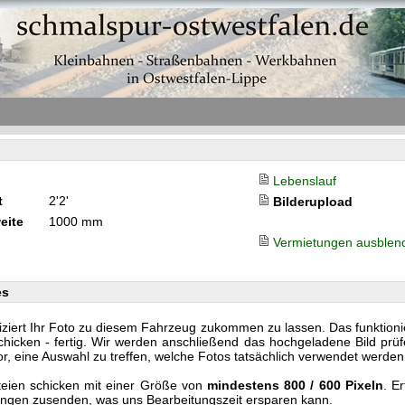
Lebenslauf
t
2'2'
Bilderupload
eite
1000 mm
Vermietungen ausblen
es
iziert Ihr Foto zu diesem Fahrzeug zukommen zu lassen. Das funktionier
cken - fertig. Wir werden anschließend das hochgeladene Bild prüf
or, eine Auswahl zu treffen, welche Fotos tatsächlich verwendet werden
teien schicken mit einer Größe von
mindestens 800 / 600 Pixeln
. E
nlängen zusenden, was uns Bearbeitungszeit ersparen kann.