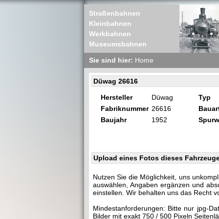
Straßenbahnen
Kleinbahnen
Werkbahnen
Museumsbahnen
Sie sind hier:
Home
Düwag 26616
Hersteller
Düwag
Typ
Fabriknummer
26616
Bauar
Baujahr
1952
Spurw
Upload eines Fotos dieses Fahrzeug
Nutzen Sie die Möglichkeit, uns unkompl
auswählen, Angaben ergänzen und abschi
einstellen. Wir behalten uns das Recht v
Mindestanforderungen: Bitte nur jpg-Da
Bilder mit exakt 750 / 500 Pixeln Seite