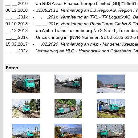
__.__.2010
an RBS Asset Finance Europe Limited [GB] "185 
06.12.2010
-
31.05.2012
Vermietung an DB Regio AG, Region F
__.__.201x
-
__.__.201x
Vermietung an TXL - TX Logistik AG, 
01.10.2013
-
__.__.201x
Vermietung an RheinCargo GmbH & Co
__.12.2013
an Alpha Trains Luxembourg No.2 S.à r.l., Luxembo
__.__.201x
Umzeichnung in [NVR-Nummer: 91 80 6185 618-6
15.02.2017
-
__.02.2020
Vermietung an mkb - Mindener Kreisb
__.__.202x
Vermietung an HLG - Holzlogistik und Güterbahn 
Fotos