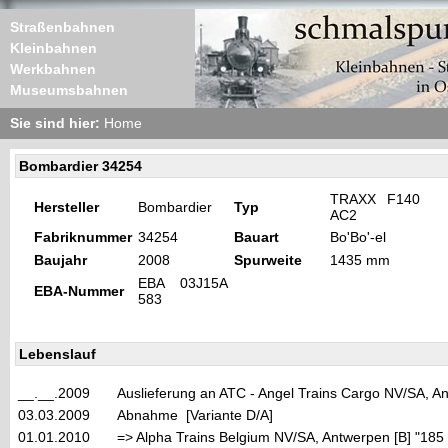
Straßenbahnen
Kleinbahnen
Werkbahnen
Museumsbahnen
Sie sind hier:
Home
Bombardier 34254
TRAXX F140
Hersteller
Bombardier
Typ
AC2
Fabriknummer
34254
Bauart
Bo'Bo'-el
Baujahr
2008
Spurweite
1435 mm
EBA 03J15A
EBA-Nummer
583
Lebenslauf
__.__.2009
Auslieferung an ATC - Angel Trains Cargo NV/SA, 
03.03.2009
Abnahme [Variante D/A]
01.01.2010
=> Alpha Trains Belgium NV/SA, Antwerpen [B] "185