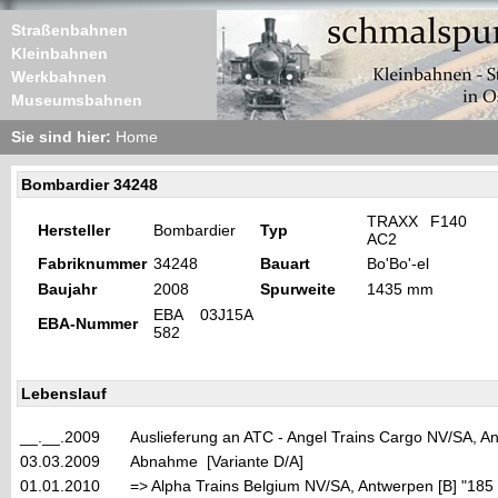
Straßenbahnen
Kleinbahnen
Werkbahnen
Museumsbahnen
Sie sind hier:
Home
Bombardier 34248
TRAXX F140
Hersteller
Bombardier
Typ
AC2
Fabriknummer
34248
Bauart
Bo'Bo'-el
Baujahr
2008
Spurweite
1435 mm
EBA 03J15A
EBA-Nummer
582
Lebenslauf
__.__.2009
Auslieferung an ATC - Angel Trains Cargo NV/SA, 
03.03.2009
Abnahme [Variante D/A]
01.01.2010
=> Alpha Trains Belgium NV/SA, Antwerpen [B] "185