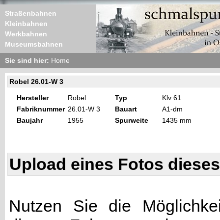
Straßenbahnen
Kleinbahnen
Werkbahnen
Museumsbahnen
Sie sind hier:
Home
Robel 26.01-W 3
Hersteller
Robel
Typ
Klv 61
Fabriknummer
26.01-W 3
Bauart
A1-dm
Baujahr
1955
Spurweite
1435 mm
Upload eines Fotos diese
Nutzen Sie die Möglichkei