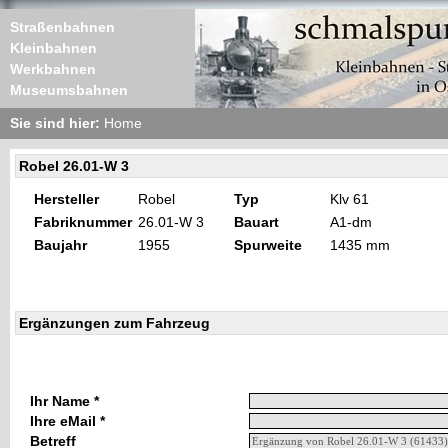
Straßenbahnen
Kleinbahnen
Werkbahnen
Museumsbahnen
Sie sind hier:
Home
Robel 26.01-W 3
Hersteller
Robel
Typ
Klv 61
Fabriknummer
26.01-W 3
Bauart
A1-dm
Baujahr
1955
Spurweite
1435 mm
Ergänzungen zum Fahrzeug
Ihr Name *
Ihre eMail *
Betreff