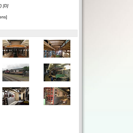
)
[D]
ens]