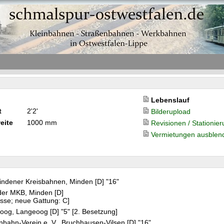
Lebenslauf
t
2'2'
Bilderupload
eite
1000 mm
Revisionen / Stationie
Vermietungen ausblen
indener Kreisbahnen, Minden [D] "16"
der MKB, Minden [D]
sse; neue Gattung: C]
oog, Langeoog [D] "5" [2. Besetzung]
nbahn-Verein e. V., Bruchhausen-Vilsen [D] "16"