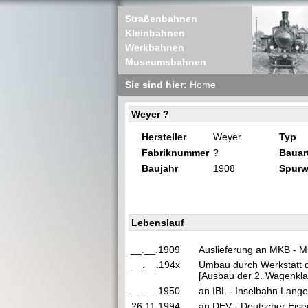
Straßenbahnen
Kleinbahnen
Werkbahnen
Museumsbahnen
Sie sind hier:
Home
Weyer ?
Hersteller
Weyer
Typ
Fabriknummer
?
Bauar
Baujahr
1908
Spurw
Lebenslauf
__.__.1909
Auslieferung an MKB - M
__.__.194x
Umbau durch Werkstatt 
[Ausbau der 2. Wagenkla
__.__.1950
an IBL - Inselbahn Lange
26.11.1994
an DEV - Deutscher Eise