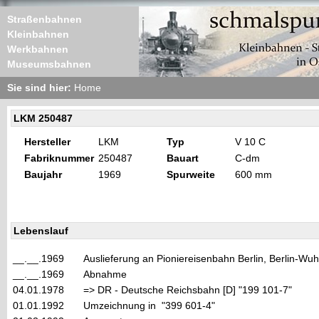
Straßenbahnen
Kleinbahnen
Werkbahnen
Museumsbahnen
Sie sind hier:
Home
LKM 250487
Hersteller
LKM
Typ
V 10 C
Fabriknummer
250487
Bauart
C-dm
Baujahr
1969
Spurweite
600 mm
Lebenslauf
__.__.1969
Auslieferung an Pioniereisenbahn Berlin, Berlin-Wu
__.__.1969
Abnahme
04.01.1978
=> DR - Deutsche Reichsbahn [D] "199 101-7"
01.01.1992
Umzeichnung in "399 601-4"