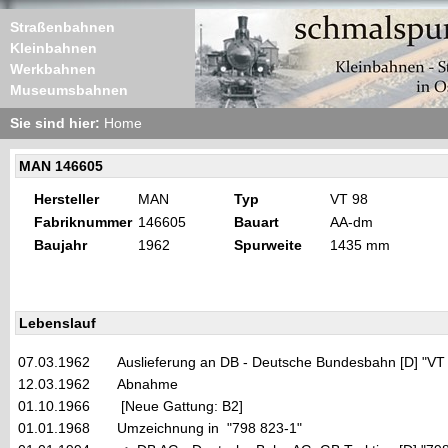
Straßenbahnen
Kleinbahnen
Werkbahnen
Museumsbahnen
Sie sind hier:
Home
MAN 146605
Hersteller
MAN
Typ
VT 98
Fabriknummer
146605
Bauart
AA-dm
Baujahr
1962
Spurweite
1435 mm
Lebenslauf
07.03.1962
Auslieferung an DB - Deutsche Bundesbahn [D] "VT
12.03.1962
Abnahme
01.10.1966
[Neue Gattung: B2]
01.01.1968
Umzeichnung in "798 823-1"