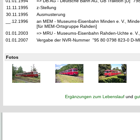
01.01.1994
=> DB AG - Deutsche Bahn AG, GB Traktion [D] "79
11.11.1995
z-Stellung
30.11.1995
Ausmusterung
__.12.1996
an MEM - Museums-Eisenbahn Minden e. V., Minden
[für MEM-Ortsgruppe Rahden]
01.01.2003
=> MRU - Museums-Eisenbahn Rahden-Uchte e. V.,
01.01.2007
Vergabe der NVR-Nummer "95 80 0798 823-0 D-
Fotos
Ergänzungen zum Lebenslauf
und
gu