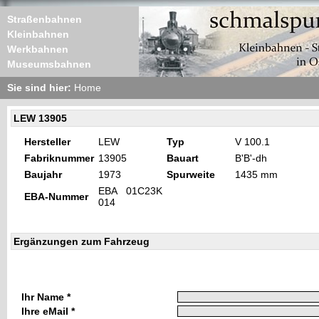
Straßenbahnen
Kleinbahnen
Werkbahnen
Museumsbahnen
Sie sind hier:
Home
LEW 13905
Hersteller
LEW
Typ
V 100.1
Fabriknummer
13905
Bauart
B'B'-dh
Baujahr
1973
Spurweite
1435 mm
EBA 01C23K
EBA-Nummer
014
Ergänzungen zum Fahrzeug
Ihr Name *
Ihre eMail *