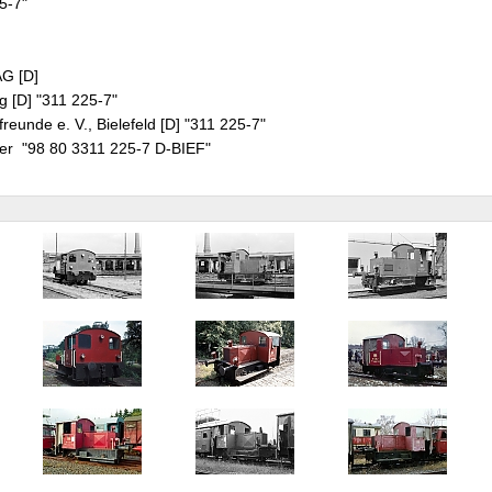
25-7"
AG [D]
 [D] "311 225-7"
reunde e. V., Bielefeld [D] "311 225-7"
r "98 80 3311 225-7 D-BIEF"