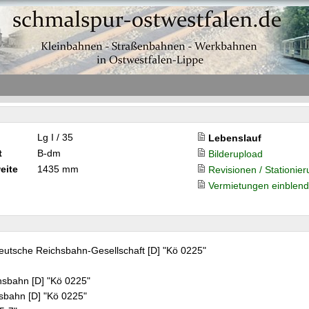
Lg I / 35
Lebenslauf
t
B-dm
Bilderupload
eite
1435 mm
Revisionen / Stationie
Vermietungen einblen
eutsche Reichsbahn-Gesellschaft [D] "Kö 0225"
hsbahn [D] "Kö 0225"
sbahn [D] "Kö 0225"