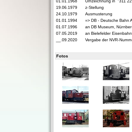
01.01.1968
Umzeichnung in "311 2
19.06.1979
z-Stellung
24.10.1979
Ausmusterung
01.01.1994
=> DB - Deutsche Bahn 
01.07.1996
an DB Museum, Nürnberg
07.05.2019
an Bielefelder Eisenbahnf
__.09.2020
Vergabe der NVR-Numme
Fotos