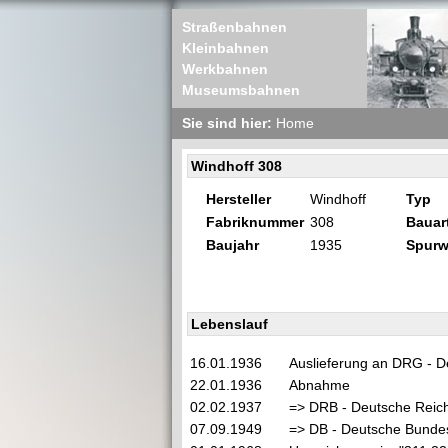
Straßenbahnen
Kleinbahnen
Werkbahnen
Museumsbahnen
Sie sind hier:
Home
Windhoff 308
Hersteller
Windhoff
Typ
Fabriknummer
308
Bauar
Baujahr
1935
Spurw
Lebenslauf
16.01.1936
Auslieferung an DRG - D
22.01.1936
Abnahme
02.02.1937
=> DRB - Deutsche Reic
07.09.1949
=> DB - Deutsche Bunde