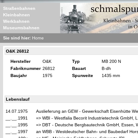
Straßenbahnen
Kleinbahnen
Werkbahnen
Museumsbahnen
Sie sind hier:
Home
O&K 26812
Hersteller
O&K
Typ
MB 200 N
Fabriknummer
26812
Bauart
B-dh
Baujahr
1975
Spurweite
1435 mm
Lebenslauf
14.07.1975
Auslieferung an GEW - Gewerkschaft Eisenhütte Wes
__.__.1991
=> WBI - Westfalia Becorit Industrietechnik GmbH,
__.__.1995
=> DBT - Deutsche Bergbautechnik GmbH, Essen, 
__.__.1997
an WBB - Westdeutscher Bahn- und Baubedarf Horst