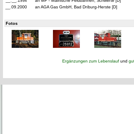
__.__.199x
an MF - Mainische Feldbahnen, Schwerte [D]
__.09.2000
an AGA Gas GmbH, Bad Driburg-Herste [D]
Fotos
Ergänzungen zum Lebenslauf
und
gu