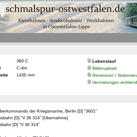
360 C
Lebenslauf
t
C-dm
Bilderupload
eite
1435 mm
Revisionen / Stationie
Vermietungen einblen
berkommando der Kriegsmarine, Berlin [D] "3601"
hsbahn [D] "V 36 314" [Übernahme]
sbahn [D] "V 36 314"