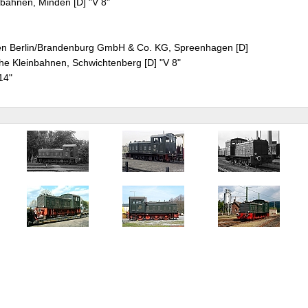
bahnen, Minden [D] "V 8"
en Berlin/Brandenburg GmbH & Co. KG, Spreenhagen [D]
che Kleinbahnen, Schwichtenberg [D] "V 8"
314"