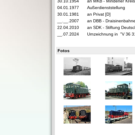
30.10.1954
an MKB - Mindener Kreis
04.01.1977
Außerdienststellung
30.01.1981
an Privat [D]
__.__.2007
an DBB - Draisinenbahn
22.04.2010
an SDK - Stiftung Deuts
__.07.2024
Umzeichnung in "V 36 
Fotos