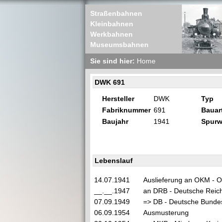
Straßenbahnen
Kleinbahnen
Werkbahnen
Museumsbahnen
Sie sind hier:
Home
DWK 691
Hersteller
DWK
Typ
Fabriknummer
691
Bauar
Baujahr
1941
Spurw
Lebenslauf
14.07.1941
Auslieferung an OKM - O
__.__.1947
an DRB - Deutsche Reic
07.09.1949
=> DB - Deutsche Bunde
06.09.1954
Ausmusterung