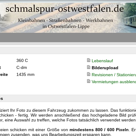
360 C
Lebenslauf
t
C-dm
Bilderupload
eite
1435 mm
Revisionen / Stationie
Vermietungen ausblen
es
iziert Ihr Foto zu diesem Fahrzeug zukommen zu lassen. Das funktionier
cken - fertig. Wir werden anschließend das hochgeladene Bild prüf
or, eine Auswahl zu treffen, welche Fotos tatsächlich verwendet werden
teien schicken mit einer Größe von
mindestens 800 / 600 Pixeln
. E
nlängen zusenden, was uns Bearbeitungszeit ersparen kann.