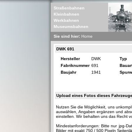
Straßenbahnen
Kleinbahnen
Werkbahnen
Museumsbahnen
Sie sind hier:
Home
DWK 691
Hersteller
DWK
Typ
Fabriknummer
691
Bauar
Baujahr
1941
Spurw
Upload eines Fotos dieses Fahrzeug
Nutzen Sie die Möglichkeit, uns unkompl
auswählen, Angaben ergänzen und abschi
einstellen. Wir behalten uns das Recht v
Mindestanforderungen: Bitte nur jpg-Da
Bilder mit exakt 750 / 500 Pixeln Seite