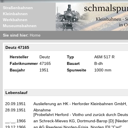
Straßenbahnen
Kleinbahnen
Werkbahnen
Museumsbahnen
Sie sind hier:
Home
Deutz 47165
Hersteller
Deutz
Typ
A6M 517 R
Fabriknummer
47165
Bauart
B-dh
Baujahr
1951
Spurweite
1000 mm
Lebenslauf
20.09.1951
Auslieferung an HK - Herforder Kleinbahnen GmbH, 
28.09.1951
Abnahme
[Probefahrt Herford - Vlotho und zurück durch De
__.__.1966
an Schreck-Mieves KG, Dortmund-Barop [D] [Nieder
19.12.1966
an AG Reederei Norden-Frisia, Norden [D] "Carl"