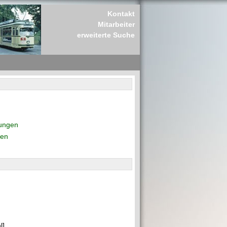
Kontakt
Mitarbeiter
erweiterte Suche
rungen
den
l]