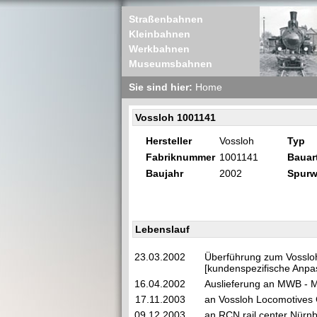
Straßenbahnen
Kleinbahnen
Werkbahnen
Museumsbahnen
Sie sind hier:
Home
Vossloh 1001141
Hersteller
Vossloh
Typ
Fabriknummer
1001141
Bauar
Baujahr
2002
Spurw
Lebenslauf
23.03.2002
Überführung zum Vosslo
[kundenspezifische Anpa
16.04.2002
Auslieferung an MWB - 
17.11.2003
an Vossloh Locomotives 
09.12.2003
an RCN rail center Nür