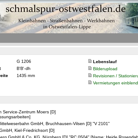
G 1206
Lebenslauf
t
B'B'-dh
Bilderupload
eite
1435 mm
Revisionen / Stationie
Vermietungen einblen
h Service-Zentrum Moers [D]
ssungsarbeiten]
Mittelweserbahn GmbH, Bruchhausen-Vilsen [D] "V 2101"
GmbH, Kiel-Friedrichsort [D]
nberg GmbH & Co. KG, Nürnberg [D] "RC 0504" [Name: Heide Rosendah