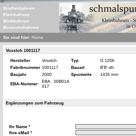
Straßenbahnen
Kleinbahnen
Werkbahnen
Museumsbahnen
Sie sind hier:
Home
Vossloh 1001117
Hersteller
Vossloh
Typ
G 1206
Fabriknummer
1001117
Bauart
B'B'-dh
Baujahr
2000
Spurweite
1435 mm
EBA 00B01A
EBA-Nummer
017
Ergänzungen zum Fahrzeug
Ihr Name *
Ihre eMail *