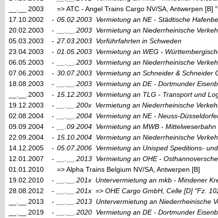
__.__.2003
=> ATC - Angel Trains Cargo NV/SA, Antwerpen [B]
17.10.2002
-
05.02.2003
Vermietung an NE - Städtische Hafenb
20.02.2003
-
__.__.2003
Vermietung an Niederrheinische Verkeh
05.03.2003
-
27.03.2003
Vorführfahrten in Schweden
23.04.2003
-
01.05.2003
Vermietung an WEG - Württembergisch
06.05.2003
-
__.__.2003
Vermietung an Niederrheinische Verkeh
07.06.2003
-
30.07.2003
Vermietung an Schneider & Schneider
18.08.2003
-
__.__.2003
Vermietung an DE - Dortmunder Eise
__.__.2003
-
15.12.2003
Vermietung an TLG - Transport und Lo
19.12.2003
-
__.__.200x
Vermietung an Niederrheinische Verkeh
02.08.2004
-
__.__.2004
Vermietung an NE - Neuss-Düsseldorf
09.09.2004
-
__.09.2004
Vermietung an MWB - Mittelweserbahn
22.09.2004
-
15.10.2004
Vermietung an Niederrheinische Verkeh
14.12.2005
-
05.07.2006
Vermietung an Unisped Speditions- und 
12.01.2007
-
__.__.2013
Vermietung an OHE - Osthannoversche
01.01.2010
=> Alpha Trains Belgium NV/SA, Antwerpen [B]
19.02.2010
-
__.__.201x
Untervermietung an mkb - Mindener K
28.08.2012
-
__.__.201x
=> OHE Cargo GmbH, Celle
[D]
"Fz. 10
__.__.2013
-
__.__.2013
Untervermietung an Niederrheinische V
__.__.2019
-
__.__.2020
Vermietung an DE - Dortmunder Eise