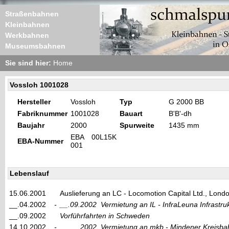
Straßenbahnen
Kleinbahnen
Werkbahnen
Museumsbahnen
Sie sind hier:
Home
Vossloh 1001028
Hersteller
Vossloh
Typ
G 2000 BB
Fabriknummer
1001028
Bauart
B'B'-dh
Baujahr
2000
Spurweite
1435 mm
EBA 00L15K
EBA-Nummer
001
Lebenslauf
15.06.2001
Auslieferung an LC - Locomotion Capital Ltd., Lon
__.04.2002
-
__.09.2002
Vermietung an IL - InfraLeuna Infrastr
__.09.2002
Vorführfahrten in Schweden
14.10.2002
-
__.__.2002
Vermietung an mkb - Mindener Kreisb