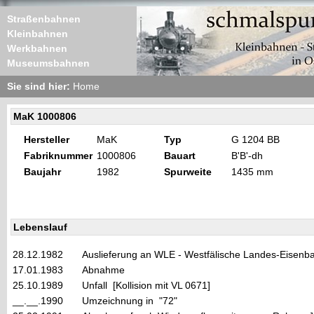
Straßenbahnen
Kleinbahnen
Werkbahnen
Museumsbahnen
Sie sind hier:
Home
MaK 1000806
Hersteller
MaK
Typ
G 1204 BB
Fabriknummer
1000806
Bauart
B'B'-dh
Baujahr
1982
Spurweite
1435 mm
Lebenslauf
28.12.1982
Auslieferung an WLE - Westfälische Landes-Eisenb
17.01.1983
Abnahme
25.10.1989
Unfall [Kollision mit VL 0671]
__.__.1990
Umzeichnung in "72"