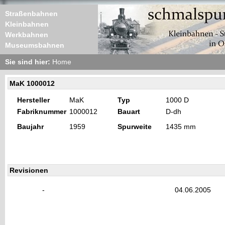
Straßenbahnen
Kleinbahnen
Werkbahnen
Museumsbahnen
Sie sind hier:
Home
MaK 1000012
Hersteller
MaK
Typ
1000 D
Fabriknummer
1000012
Bauart
D-dh
Baujahr
1959
Spurweite
1435 mm
Revisionen
-
04.06.2005