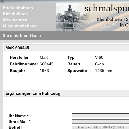
Straßenbahnen
Kleinbahnen
Werkbahnen
Museumsbahnen
Sie sind hier:
Home
MaK 600445
Hersteller
MaK
Typ
V 60
Fabriknummer
600445
Bauart
C-dh
Baujahr
1963
Spurweite
1435 mm
Ergänzungen zum Fahrzeug
Ihr Name *
Ihre eMail *
Betreff