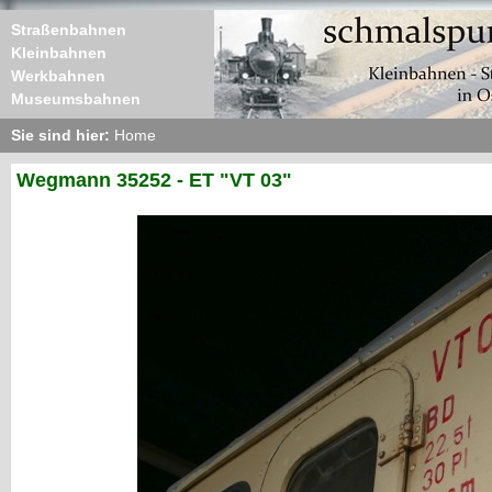
Straßenbahnen
Kleinbahnen
Werkbahnen
Museumsbahnen
Sie sind hier:
Home
Wegmann 35252 - ET "VT 03"