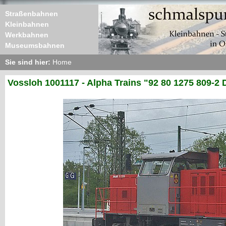
Straßenbahnen
Kleinbahnen
Werkbahnen
Museumsbahnen
Sie sind hier:
Home
Vossloh 1001117 - Alpha Trains "92 80 1275 809-2