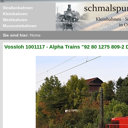
Straßenbahnen
Kleinbahnen
Werkbahnen
Museumsbahnen
Sie sind hier:
Home
Vossloh 1001117 - Alpha Trains "92 80 1275 809-2