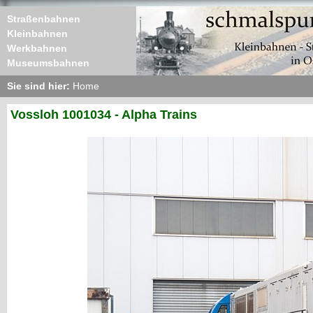
Straßenbahnen
Kleinbahnen
Werkbahnen
Museumsbahnen
Sie sind hier:
Home
Vossloh 1001034 - Alpha Trains