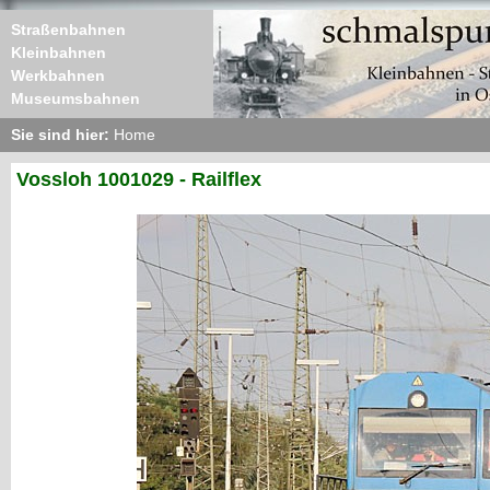
Straßenbahnen
Kleinbahnen
Werkbahnen
Museumsbahnen
Sie sind hier:
Home
Vossloh 1001029 - Railflex