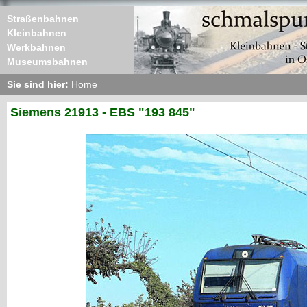
Straßenbahnen
Kleinbahnen
Werkbahnen
Museumsbahnen
Sie sind hier:
Home
Siemens 21913 - EBS "193 845"