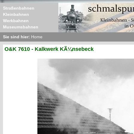
Straßenbahnen
Kleinbahnen
Werkbahnen
Museumsbahnen
Sie sind hier:
Home
O&K 7610 - Kalkwerk KÃ¼nsebeck