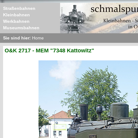
Straßenbahnen
Kleinbahnen
Werkbahnen
Museumsbahnen
Sie sind hier:
Home
O&K 2717 - MEM "7348 Kattowitz"