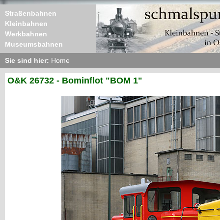
Straßenbahnen
Kleinbahnen
Werkbahnen
Museumsbahnen
Sie sind hier:
Home
O&K 26732 - Bominflot "BOM 1"