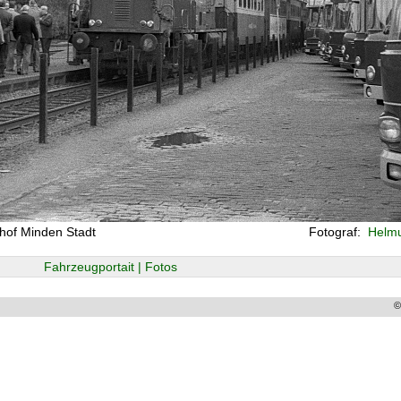
hof Minden Stadt
Fotograf:
Helmu
Fahrzeugportait | Fotos
©