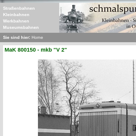
Straßenbahnen
Kleinbahnen
Werkbahnen
Museumsbahnen
Sie sind hier:
Home
MaK 800150 - mkb "V 2"