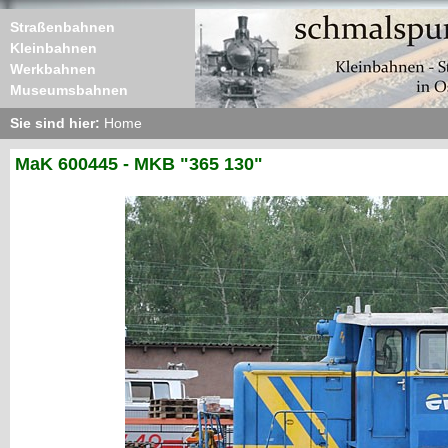
Straßenbahnen
Kleinbahnen
Werkbahnen
Museumsbahnen
Sie sind hier:
Home
MaK 600445 - MKB "365 130"