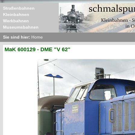
Straßenbahnen
Kleinbahnen
Werkbahnen
Museumsbahnen
Sie sind hier:
Home
MaK 600129 - DME "V 62"