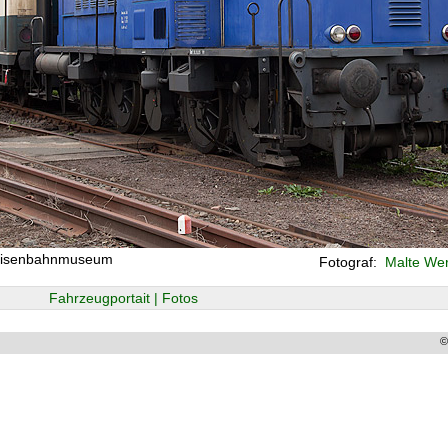
, Eisenbahnmuseum
Fotograf:
Malte Wer
Fahrzeugportait | Fotos
©