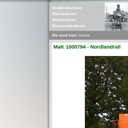
Straßenbahnen
Kleinbahnen
Werkbahnen
Museumsbahnen
Sie sind hier:
Home
MaK 1000794 - Nordlandrail