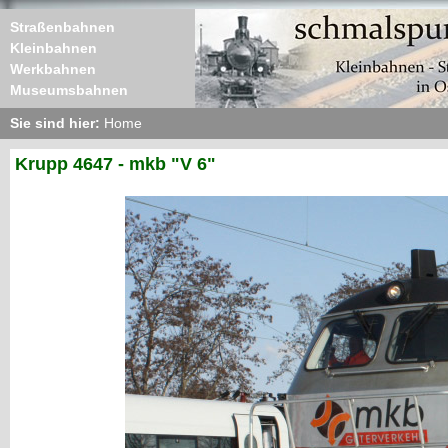
Straßenbahnen
Kleinbahnen
Werkbahnen
Museumsbahnen
Sie sind hier:
Home
Krupp 4647 - mkb "V 6"