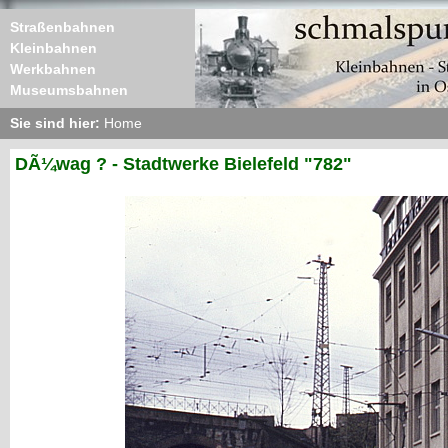
Straßenbahnen
Kleinbahnen
Werkbahnen
Museumsbahnen
Sie sind hier:
Home
DÃ¼wag ? - Stadtwerke Bielefeld "782"