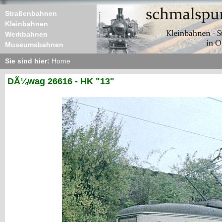
Straßenbahnen
Kleinbahnen
Werkbahnen
Museumsbahnen
Sie sind hier:
Home
DÃ¼wag 26616 - HK "13"